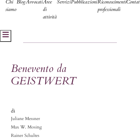
Chi
Blog
Avvocati
Aree
Servizi
Pubblicazioni
Riconoscimenti
Contat
siamo
di
professionali
attività
Hamburger Toggle Menu
Benevento da
GEISTWERT
Juliane Messner
Max W. Mosing
Rainer Schultes