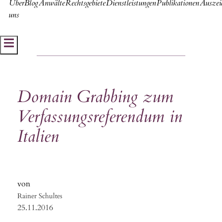
Über
Blog
Anwälte
Rechtsgebiete
Dienstleistungen
Publikationen
Auszei
uns
Hamburger Toggle Menu
Domain Grabbing zum
Verfassungsreferendum in
Italien
Rainer Schultes
25.11.2016