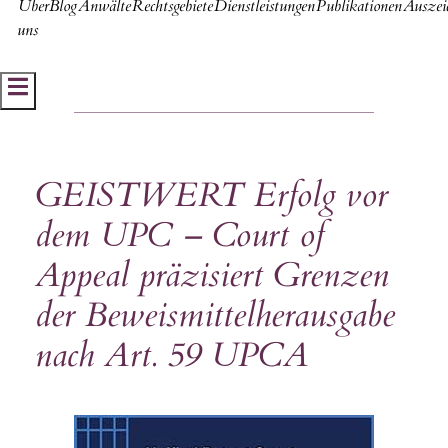
Über
Blog
Anwälte
Rechtsgebiete
Dienstleistungen
Publikationen
Auszei
uns
Hamburger Toggle Menu
GEISTWERT Erfolg vor
dem UPC – Court of
Appeal präzisiert Grenzen
der Beweismittelherausgabe
nach Art. 59 UPCA