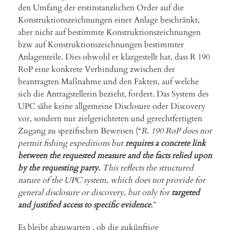
den Umfang der erstinstanzlichen Order auf die
Konstruktionszeichnungen einer Anlage beschränkt,
aber nicht auf bestimmte Konstruktionszeichnungen
bzw auf Konstruktionszeichnungen bestimmter
Anlagenteile. Dies obwohl er klargestellt hat, dass R 190
RoP eine konkrete Verbindung zwischen der
beantragten Maßnahme und den Fakten, auf welche
sich die Antragstellerin bezieht, fordert. Das System des
UPC sähe keine allgemeine Disclosure oder Discovery
vor, sondern nur zielgerichteten und gerechtfertigten
Zugang zu spezifischen Beweisen (“
R. 190 RoP does
not
permit fishing expeditions but
requires a concrete link
between the requested measure and the facts relied upon
by the requesting party.
This reflects the structured
nature of the UPC system, which does not provide for
general disclosure or discovery, but only for
targeted
and justified access to specific evidence
.
”
Es bleibt abzuwarten , ob die zukünftige