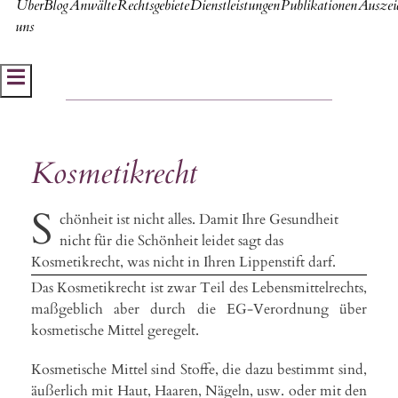
Über
Blog
Anwälte
Rechtsgebiete
Dienstleistungen
Publikationen
Auszei
uns
Hamburger Toggle Menu
Kosmetikrecht
S
chönheit ist nicht alles. Damit Ihre Gesundheit
nicht für die Schönheit leidet sagt das
Kosmetikrecht, was nicht in Ihren Lippenstift darf.
Das Kosmetikrecht ist zwar Teil des Lebensmittelrechts,
maßgeblich aber durch die EG-Verordnung über
kosmetische Mittel geregelt.
Kosmetische Mittel sind Stoffe, die dazu bestimmt sind,
äußerlich mit Haut, Haaren, Nägeln, usw. oder mit den