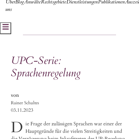
Über
Blog
Anwälte
Rechtsgebiete
Dienstleistungen
Publikationen
Auszei
uns
Hamburger Toggle Menu
UPC-Serie:
Sprachenregelung
Rainer Schultes
03.11.2023
D
ie Frage der zulässigen Sprachen war einer der
Hauptgründe für die vielen Streitigkeiten und
die Verzögerung beim Inkrafttreten der UP-Regelung