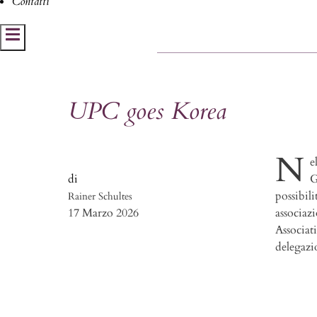
Contatti
Hamburger Toggle Menu
UPC goes Korea
N
e
G
possibili
Rainer Schultes
17 Marzo 2026
associaz
Associat
delegazi