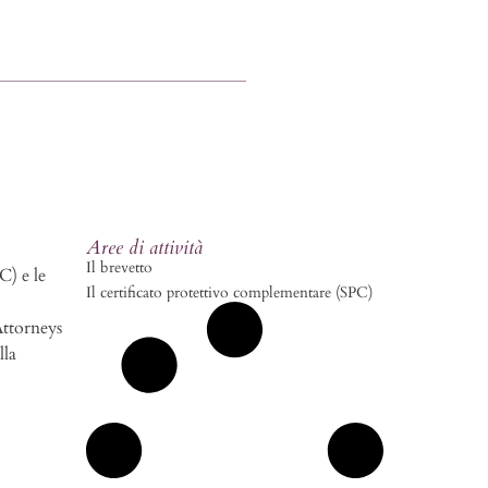
Aree di attività
Il brevetto
) e le
Il certificato protettivo complementare (SPC)
Attorneys
lla