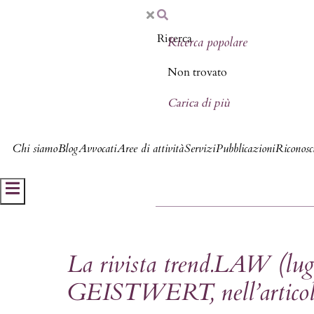
Ricerca popolare
Non trovato
Carica di più
Chi siamo
Blog
Avvocati
Aree di attività
Servizi
Pubblicazioni
Riconosci
Hamburger Toggle Menu
La rivista trend.LAW (lugl
GEISTWERT, nell’articol