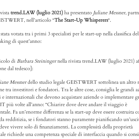
ivista
trend.LAW (luglio 2021)
ha presentato
Juliane Messner
, partn
ISTWERT, nell’articolo “
The Start-Up Whisperers
“.
 stata votata tra i primi 3 specialisti per le start-up nella classifica del
nking di quest’anno:
ticolo di
Barbara Steininger
nella rivista trend.LAW (luglio 2021) a
one dal tedesco]:
liane Messner
dello studio legale GEISTWERT sottolinea un altro r
e tra investitori e fondatori. Tra le altre cose, consiglia le grandi 
i e internazionali che devono acquistare aziende o implementare g
 IT più volte all’anno: “Chiarire dove deve andare il viaggio è
tale. Fa un’enorme differenza se la start-up deve essere costruita 
da redditizia, se i fondatori stanno puramente pianificando un’uscit
 deve vivere solo di finanziamenti. La complessità della proprietà
uale richiede una competenza speciale di interfaccia quando si consi