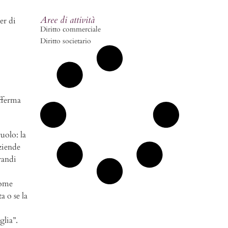
Aree di attività
er di
Diritto commerciale
Diritto societario
fferma
uolo: la
aziende
randi
come
a o se la
glia”.