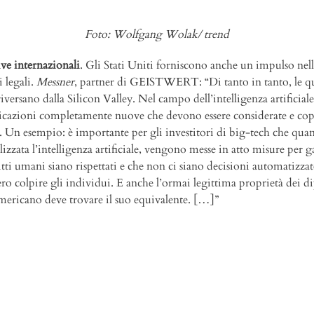
Foto: Wolfgang Wolak/ trend
ive internazionali
. Gli Stati Uniti forniscono anche un impulso nel
 legali.
Messner
, partner di GEISTWERT: “Di tanto in tanto, le q
 riversano dalla Silicon Valley. Nel campo dell’intelligenza artificiale
icazioni completamente nuove che devono essere considerate e cop
”. Un esempio: è importante per gli investitori di big-tech che qua
lizzata l’intelligenza artificiale, vengono messe in atto misure per g
itti umani siano rispettati e che non ci siano decisioni automatizza
ro colpire gli individui. E anche l’ormai legittima proprietà dei d
 americano deve trovare il suo equivalente. […]”