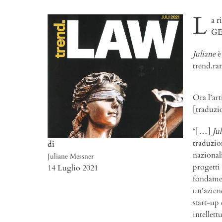
L
a r
GE
Juliane
è
trend.ra
Ora l’ar
[traduzi
“[…]
Ju
traduzion
nazional
Juliane Messner
progetti
14 Luglio 2021
fondamen
un’azien
start-up
intellett