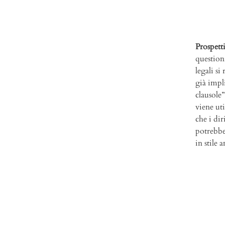
Prospett
questioni
legali si
già impl
clausole
viene uti
che i dir
potrebbe
in stile