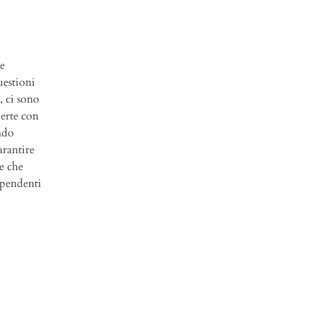
le
uestioni
, ci sono
erte con
ndo
arantire
te che
ipendenti