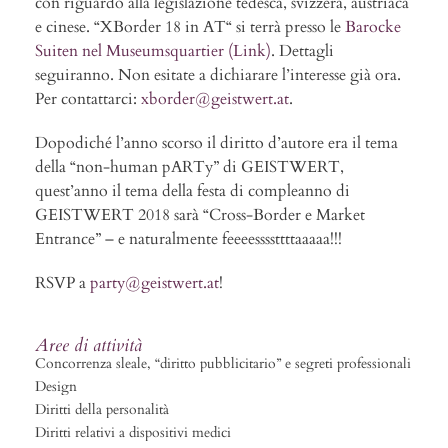
con riguardo alla legislazione tedesca, svizzera, austriaca
e cinese. “XBorder 18 in AT“ si terrà presso le
Barocke
Suiten nel Museumsquartier (Link)
. Dettagli
seguiranno. Non esitate a dichiarare l’interesse già ora.
Per contattarci:
xborder@geistwert.at
.
Dopodiché l’anno scorso il diritto d’autore era il tema
della “non-human pARTy” di GEISTWERT,
quest’anno il tema della festa di compleanno di
GEISTWERT 2018 sarà “Cross-Border e Market
Entrance” – e naturalmente feeeessssttttaaaaa!!!
RSVP a
party@geistwert.at
!
Aree di attività
Concorrenza sleale, “diritto pubblicitario” e segreti professionali
Design
Diritti della personalità
Diritti relativi a dispositivi medici