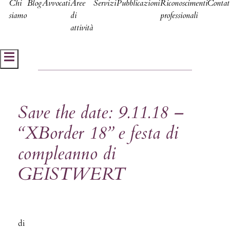
Chi
Blog
Avvocati
Aree
Servizi
Pubblicazioni
Riconoscimenti
Contat
siamo
di
professionali
attività
Hamburger Toggle Menu
Save the date: 9.11.18 –
“XBorder 18” e festa di
compleanno di
GEISTWERT