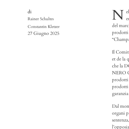
N
e
e
Rainer Schultes
del mar
Constantin Kletzer
prodotti 
27 Giugno 2025
“Champa
Il Comit
et de la 
che la D
NERO CH
prodotti
prodotti 
garanzia
Dal mome
organi p
sentenza
l’opposi