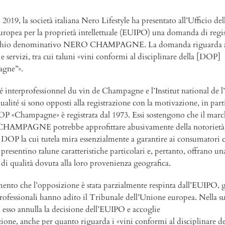
l 2019, la società italiana Nero Lifestyle ha presentato all’Ufficio d
uropea per la proprietà intellettuale (EUIPO) una domanda di regi
chio denominativo NERO CHAMPAGNE. La domanda riguarda a
e servizi, tra cui taluni «vini conformi al disciplinare della [DOP]
gne”».
é interprofessionnel du vin de Champagne e l’Institut national de l
qualité si sono opposti alla registrazione con la motivazione, in part
OP «Champagne» è registrata dal 1973. Essi sostengono che il mar
AMPAGNE potrebbe approfittare abusivamente della notorietà
 DOP la cui tutela mira essenzialmente a garantire ai consumatori c
presentino talune caratteristiche particolari e, pertanto, offrano un
 di qualità dovuta alla loro provenienza geografica.
nto che l’opposizione è stata parzialmente respinta dall’EUIPO, g
rofessionali hanno adito il Tribunale dell’Unione europea. Nella s
, esso annulla la decisione dell’EUIPO e accoglie
zione, anche per quanto riguarda i «vini conformi al disciplinare de