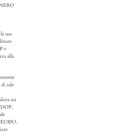
io NERO
la sua
linare
OP o
va alla
tenente
di tale
lora sia
a DOP,
ale
l’EUIPO,
iare