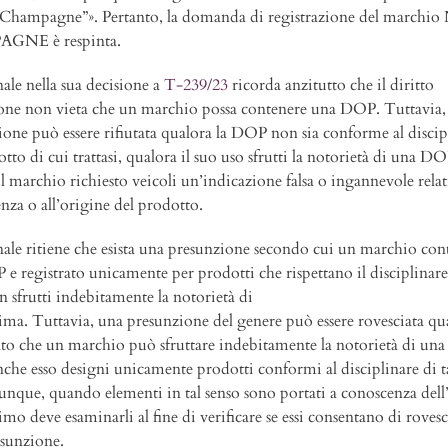
Champagne”». Pertanto, la domanda di registrazione del march
GNE è respinta.
nale nella sua decisione a
T-239/23
ricorda anzitutto che il diritto
one non vieta che un marchio possa contenere una DOP. Tuttavia, 
zione può essere rifiutata qualora la DOP non sia conforme al discip
tto di cui trattasi, qualora il suo uso sfrutti la notorietà di una D
l marchio richiesto veicoli un’indicazione falsa o ingannevole relati
nza o all’origine del prodotto.
nale ritiene che esista una presunzione secondo cui un marchio con
e registrato unicamente per prodotti che rispettano il disciplinare 
sfrutti indebitamente la notorietà di
tima. Tuttavia, una presunzione del genere può essere rovesciata qua
to che un marchio può sfruttare indebitamente la notorietà di un
che esso designi unicamente prodotti conformi al disciplinare di t
que, quando elementi in tal senso sono portati a conoscenza del
imo deve esaminarli al fine di verificare se essi consentano di rovesc
esunzione.