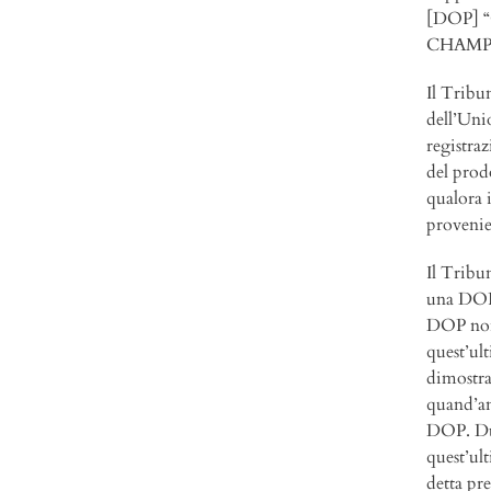
[DOP] “
CHAMPA
Il Tribu
dell’Uni
registra
del prodo
qualora i
provenie
Il Tribu
una DOP 
DOP non 
quest’ul
dimostra
quand’an
DOP. Dun
quest’ult
detta pr