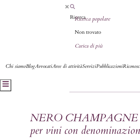
Ricerca popolare
Non trovato
Carica di più
Chi siamo
Blog
Avvocati
Aree di attività
Servizi
Pubblicazioni
Riconosci
Hamburger Toggle Menu
NERO CHAMPAGNE non può
per vini con denominazion