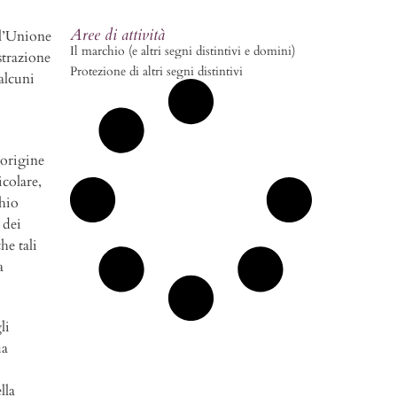
Aree di attività
ell’Unione
Il marchio (e altri segni distintivi e domini)
strazione
Protezione di altri segni distintivi
lcuni
’origine
icolare,
chio
 dei
he tali
a
li
ua
lla