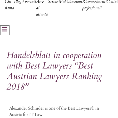
Chi
Blog
Avvocati
Aree
Servizi
Pubblicazioni
Riconoscimenti
Contat
siamo
di
professionali
attività
Hamburger Toggle Menu
Handelsblatt in cooperation
with Best Lawyers “Best
Austrian Lawyers Ranking
2018”
Alexander Schnider is one of the Best Lawyers® in
Austria for IT Law