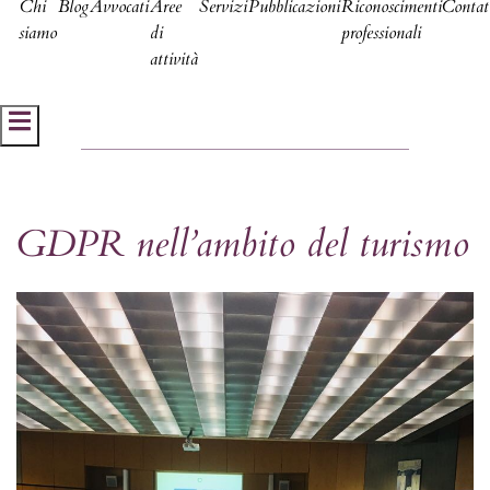
Chi
Blog
Avvocati
Aree
Servizi
Pubblicazioni
Riconoscimenti
Contat
siamo
di
professionali
attività
Hamburger Toggle Menu
GDPR nell’ambito del turismo